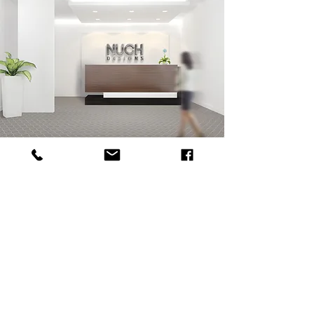
Let us be your graphic designers!
Be our guest, we’ll design the rest!
นุช ดีไซน์ รับออกแบบเว็บไซต์ สำหรับคนไทยใน
Working Hours
อเมริกา
Mon - Fri: 9am - 6pm
Saturday: 9am - 6pm
Sunday: closed