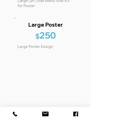
Large QR Code Menu Size A3
for Poster
Large Poster
250
$
Large Poster Design
Other Designs Portfolio