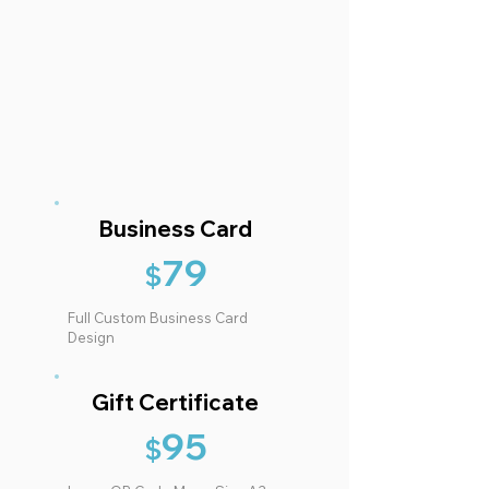
Business Card
79
$
Full Custom Business Card
Design
Gift Certificate
95
$